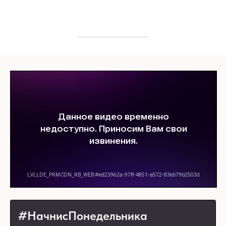
#НачнисПонедельника