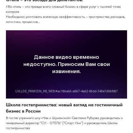
Ибо отель – это прежде всего сложный бизнес в сфере услуг с тысячей точек
контроля.
Необходимо уничтожать всяческую неэффективность – пространства, расходов,
логистики, процессов…
Школа гостеприимства: новый взгляд на гостиничный
бизнес в России
В гостях утреннего шоу «Чак и Шуманский» Светлана Рубцова, руководитель и
генеральный директор "СИ - ОТЕЛЬ" ("Спорт Инн") и руководитель Школы
гостеприимства.