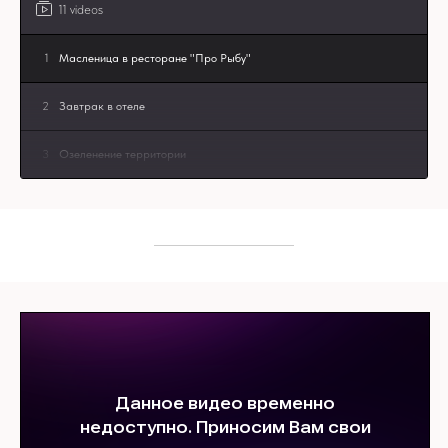
11 videos
1
Масленица в ресторане "Про Рыбу"
2
Завтрак в отеле
3
Озеленение территории
4
С чего начинается сервис? Конечно, с завтрака.
5
Терморегулятор в ванной комнате.
6
Уборка в СПА: эффективно и безопасно — без хлора
7
Озеленение на примере СИ—ОТЕЛЬ
8
Инженерные системы в отеле: маленькие решения —
большой эффект.