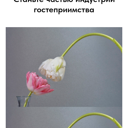
гостеприимства
6
Реконструкция 1 корпуса
7
Вилла с видом на море
8
Завтраки в отеле 4*
9
Бассейн в отеле
10
Воздушный климат в отеле
11
Ресепшен отеля
12
Подготовка к Новому Году.
13
Уборка ванной комнаты.